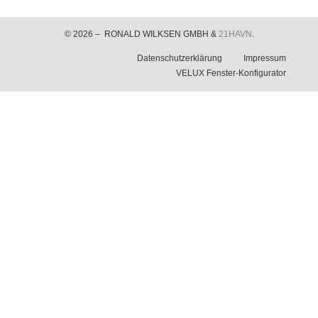
© 2026 – RONALD WILKSEN GMBH &
21HAVN
.
Datenschutzerklärung
Impressum
VELUX Fenster-Konfigurator