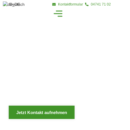
Deutsch
Kontaktformular
04741 71 02
Individuelle Holzlösungen für ein wohnliches und
harmonisches Zuhause.
Jetzt Kontakt aufnehmen