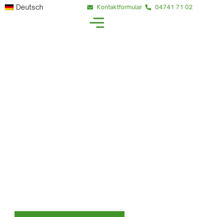
Deutsch
Kontaktformular
04741 71 02
Vom Dachstuhl bis zur kompletten
Holzkonstruktion – präzise, langlebig und
ästhetisch.